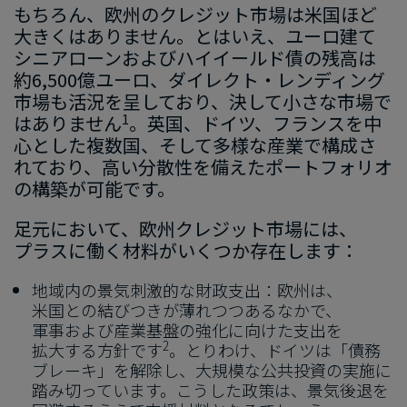
もちろん、​欧州の​クレジット市場は​米国ほど​
大きくは​ありません。​とは​いえ、​ユーロ建て​
シニアローンおよび​ハイイールド債の​残高は​
約
6,500
億ユーロ、ダイレクト・レンディング
市場も活況を呈しており、決して小さな市場で
1
はありません
。英国、ドイツ、フランスを中
心とした複数国、そして多様な産業で構成さ
れており、高い分散性を備えたポートフォリオ
の構築が可能です。
足元に​おいて、​欧州クレジット市場には、​
プラスに​働く​材料が​いく​つか​存在します：
地域内の​景気刺激的な​財政支出：欧州は、​
米国との​結び​つきが​薄れつつ​ある​なかで、​
軍事および​産業基盤の​強化に​向けた​支出を​
2
拡大する​方​針です
。とりわけ、ドイツは「債務
ブレーキ」を解除し、大規模な公共投資の実施に
踏み切っています。こうした政策は、景気後退を