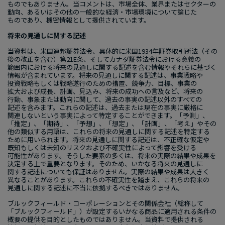
ものでもありません。​当コメントは、​市場全体、​業界または​セクターの​
動向、​あるいは​その​他の​一般的な​経済・市場環境に​ついて​論じた​
ものであり、​機密情報と​して​提供されています。
将来の​見通しに​関する​記述
当資料は、​米国連​邦証券法令、​具体的に​米国
1934
年証券取引所法​（​その​
後の​改正を​含む）​第
21E
条、​そして​カナ​ダ証券法令に​おける​意義の​
範囲内に​おける​将来の​見通しに​関する​記述を​含む​情報や​それらに​基づく​
情報が​含まれています。​将来の​見通しに​関する​記述は、​事業戦略や​
投資戦略も​しくは​戦略遂行の​ための​措置、​競争力、​目標、​事業の​
拡大および​成長、​計画、​見込み、​将来の​成功への​言及など、​将来の​
行動、​事象または​動向に​関して、​過去の​事実の​記述以外の​すべての​
記述を​含みます。​これらの​記述は、​過去または​現在の​事実に​厳格に​
関連しないと​いう​事実に​よって​特定する​ことができます。​「予測」、​
「推定」、​「期待」、​「予想」、​「想定」、​「計画」、​「考え」や​その​
他の​類似する​用語は、​これらの​将来の​見通しに​関する​記述を​特定する​
ために​用いられます。​将来の​見通しに​関する​記述は、​不正確な​仮定や​
既知もしくは​未知の​リスクおよび​不確実性に​よって​影響を​受ける​
可能性が​あります。​そうした​要素の​多くは、​将来の​実際の​結果や​成果を​
決定する​上で​重要と​なります。​その​ため、​いかなる​将来の​見通しに​
関する​記述に​ついても​保証は​ありません。​実際の​結果や​成果は​大きく​
異なる​ことがあります。​これらの​不確実性を​踏まえ、​これらの​将来の​
見通しに​関する​記述に​不当に​依拠するべきでは​ありません。
ブルックフィールド・コーポレーションと​その​関係会社​（総称して​
「ブルックフィールド」）が​設定する​いかなる​商品に​適用される​条件の​
概要の​提供を​目的とした​ものでは​ありません。​当資料で​提供される​