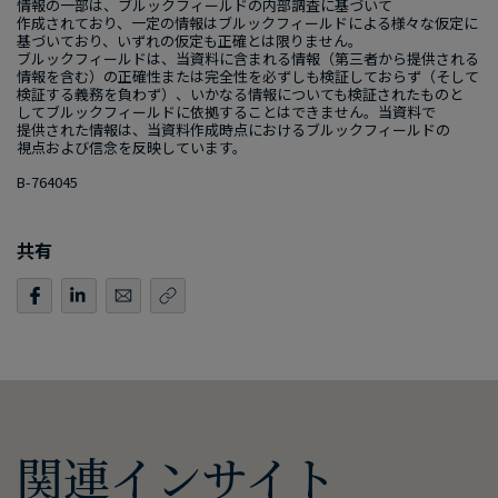
情報の​一部は、​ブルックフィールドの​内部​調査に​基づいて​
作成されており、​一定の​情報は​ブルックフィールドに​よる​様々な​仮定に​
基づいており、​いずれの​仮定も​正確とは​限りません。​
ブルックフィールドは、​当資料に​含まれる​情報​（第三者から​提供される​
情報を​含む）の​正確性または​完全性を​必ずしも​検証しておらず​（そして​
検証する​義務を​負わず）、​いかなる​情報に​ついても​検証された​ものと​
して​ブルックフィールドに​依拠する​ことは​できません。​当資料で​
提供された​情報は、​当資料作成時点に​おける​ブルックフィールドの​
視点および​信念を​反映しています。
B-764045
共有
関連インサイト