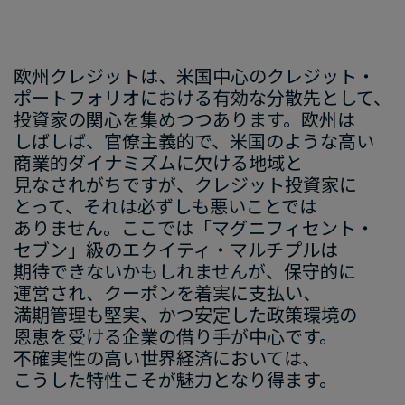
欧州クレジットは、​米国中心の​クレジット・
ポートフォリオに​おける​有効な​分散先と​して、​
投資家の​関心を​集めつつあります。​欧州は​
しばしば、​官僚主義的で、​米国のような​高い​
商業的ダイナミズムに​欠ける​地域と​
見なされがちですが、​クレジット投資家に​
とって、​それは​必ずしも​悪い​ことでは​
ありません。​ここでは​「マグニフィセント・
セブン」級の​エクイティ・マルチプルは​
期待できないかもしれませんが、​保守的に​
運営され、​クーポンを​着実に​支払い、​
満期管理も​堅実、​かつ​安定した​政策環境の​
恩恵を​受ける​企業の​借り手が​中心です。​
不確実性の​高い​世界経済に​おいては、​
こうした​特性こそが​魅力と​なり得ます。