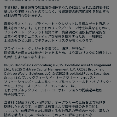
本資料は、​投資調査の​独立性を​確保する​ために​設けられた​法的要件に​
基づいて​作成された​ものではなく、​投資調査の​配信前取引を​禁止する​
規制の​適用も​受けません。
資産クラスと​して、​プライベート・クレジットは​多様な​デット商品で​
構成されています。​それぞれの​リスク／リターン特性は​異なる​ものの、​
プライベート・クレジット投資では、​資金調達の​選択肢が​限定的な​
企業への​オポチュニスティックな​投資を​模索する​ため、​一般的に、​
上場の​ものと​比較して​デフォルト・リスクが​高くなります。
プライベート・クレジット投資では、​通常、​発行体が​
投資適格未満または​無格付けである​ため、​より​高いリスクの​対価と​して​
利回りもより​高くなります。
©2025 Brookfield Corporation; ©2025 Brookfield Asset Management
Ltd.; ©2025 Oaktree Capital Management, L.P.; ©2025 Brookfield
Oaktree Wealth Solutions LLC; & ©2025 Brookfield Public Securities
Group LLC.
ブルックフィールド・オークツリー・ウェルス・
ソリューションズ・エルエルシーと​ブルックフィールド・パブリック・
セキュリティーズ・グループ・エルエルシーは、​
それぞれブルックフィールド・コーポレーションの​間接過半数所​
有子会社です。
当資料に​記載されている​内容は、​オークツリーの​見解および​意見を​
反映した​ものです。​当資料は​教育および​情報提供のみを​目的と​
しており、​有価証券または​関連する​金融商品の​売却の​申出や、​購入の​
勧誘を​構成する​ものではなく、​そのように​解釈されるべき​