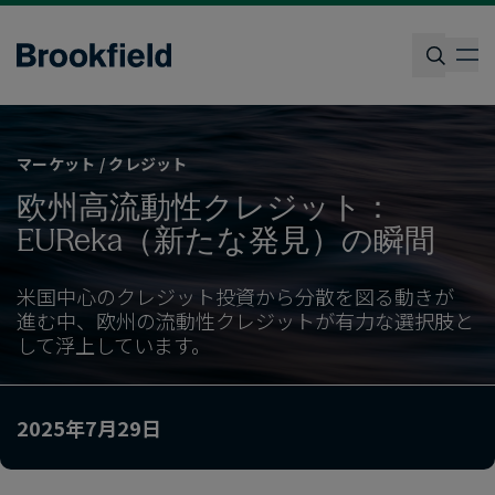
Skip
to
op
main
content
検索
マーケット / クレジット
欧州高流動性クレジット：
EUReka​（新たな​発見）の​瞬間
米国中心の​クレジット投資から​分散を​図る​動きが​
進む中、​欧州の​流動性クレジットが​有力な​選択肢と​
して​浮上しています。
2025年7月29日