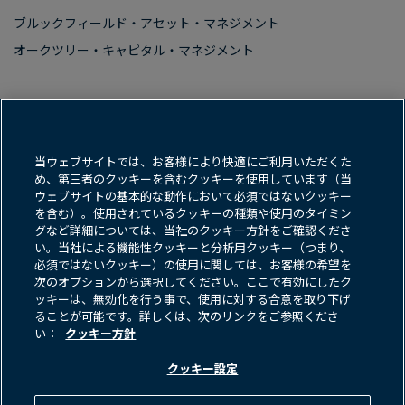
ブルックフィールド・アセット・マネジメント
オークツリー・​キャピタル・マネジメント
利用規約
クッキー方​針
当ウェブサイトでは、お客様により快適にご利用いただくた
め、第三者のクッキーを含むクッキーを使用しています（当
データ保護方​針＆プライバシー通知
ウェブサイトの基本的な動作において必須ではないクッキー
を含む）。使用されているクッキーの種類や使用のタイミン
ネット詐欺・フィッシングに​関する​警告
グなど詳細については、当社のクッキー方針をご確認くださ
い。当社による機能性クッキーと分析用クッキー（つまり、
FINRA BrokerCheck
Form CRS
必須ではないクッキー）の使用に関しては、お客様の希望を
次のオプションから選択してください。ここで有効にしたク
反社会的勢力に​対する​基本方​針
ッキーは、無効化を行う事で、使用に対する合意を取り下げ
ることが可能です。詳しくは、次のリンクをご参照くださ
お問い​合わせ
い：
クッキー方針
クッキー設定
画
画
像
像