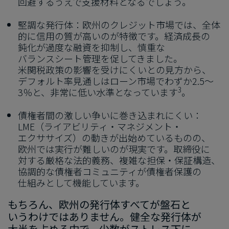
回避するうえで支援材料となるでしょう。
堅調な​発行体：欧州の​クレジット市場では、​全体​
的に​信用の​質が​高いのが​特徴です。​経済成長の​
鈍化が​過度な​融資を​抑制し、​慎重な​
バランスシート管理を​促してきました。​
米関税政策の​影響を​受けにくいとの​見方から、​
デフォルト率見通しは​ローン市場で​わずか
2.5
～
3
3
％と、非常に低い水準となっています
。
債権者間の​激しい​争いに​巻き込まれに​くい：
LME
（ライアビリティ・マネジメント・
エクササイズ）の​動きが​出始めている​ものの、​
欧州では​実行が​難しいのが​現実です。​取締役に​
対する​厳格な​法的義務、​複雑な​担保・保証構造、​
協調的な​債権者コミュニティが​債権者保護の​
仕組みと​して​機能しています。
もちろん、​欧州の​発行体​すべてが​盤石と​
いうわけでは​ありません。​健全な​発行体が​
大半を​占める​中で、​少数が​ストレス下に​