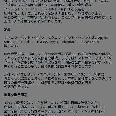
関する​内部​分析、​および​2025年6月現在の​市場状況に​基づいています。​
「妥当な​リスク調整後​利回り」の​評価は、​将来の​金利環境、​
クレジットスプレッド、​デフォルト率に​関する​仮定を​
反映していますが、​これらの​仮定は​実現しない​可能性が​あります。​
実際の​結果は、​市場状況、​経済要因、​または​発行体固有の​動向の​変化に​
より、​大きく​異なる​可能性が​あります。
定義
マグニフィセント・セブン：マグニフィセント・セブンとは、
Apple
、
Amazon
、
Alphabet
、
NVIDIA
、
Meta
、
Microsoft
、
Tesla
の
7
社を​
指します。
債権者間の​激しい​争い​：一部の​債権者を​優遇し、​他の​債権者に​不利益を​
与えるような​攻撃的な​負債管理手法。​しばしばリストラクチャリングや​
プライミング取引などの​形で​実行され、​債権者全体の​合意を​得ないまま​
進められる​ことが​多く、​債権者間に​対立を​引き起こします。
LME
（ライアビリティ・マネジメント・エクササイズ）​：財務的に​
困難な​状況に​ある​企業が、​債務の​買戻し、​交換、​条件変更などを​通じて​
既存の​債務を​再構成し、​財務負担の​軽減や​破綻回避を​図る​
戦略的手法です。
重要な​開示事項
すべての​投資には​リスクが​伴います。​投資の​価値は​時間とともに​
変動し、​投資家に​おいては、​利益を​得るもしくは​投資の​一部​または​
全てを​損失する​可能性が​あります。​過去の​パフォーマンスは​将来の​
結果を​保証する​ものでは​ありません。