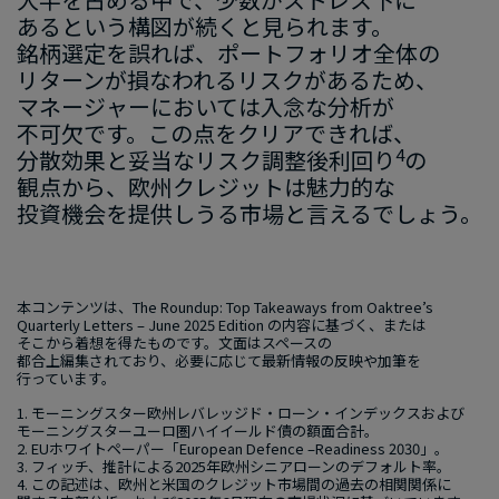
あると​いう​構図が​続くと​見られます。​
銘柄選定を​誤れば、​ポートフォリオ全体の​
リターンが​損なわれる​リスクが​ある​ため、​
マネージ​ャーに​おいては​入念な​分析が​
不可欠です。​この​点を​クリアできれば、​
4
分散効果と​妥当な​リスク調整後​利回り
の​
観点から、​欧州クレジットは​魅力的な​
投資機会を​提供しうる​市場と​言えるでしょう。
本コンテンツは、
The Roundup: Top Takeaways from Oaktree’s
Quarterly Letters – June 2025 Edition
の​内容に​基づく、​または​
そこから​着想を​得た​ものです。​文面は​スペースの​
都合上編集されており、​必要に​応じて​最新情報の​反映や​加筆を​
行っています。
1.
モーニングスター欧州レバレッジド・ローン・インデックスおよび​
モーニングスターユーロ圏ハイイールド債の​額面合計。
2.
EU
ホワイトペーパー​「
European Defence
–
Readiness 2030
」。
3.
フィッチ、​推計に​よる
2025
年欧州シニアローンの​デフォルト率。
4. この​記述は、​欧州と​米国の​クレジット市場間の​過去の​相関関係に​