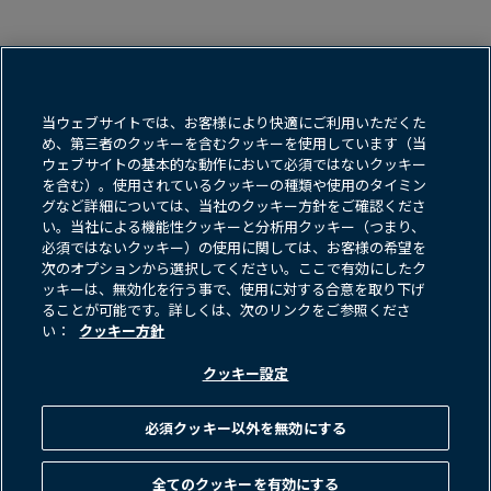
利用規約
クッキー方​針
当ウェブサイトでは、お客様により快適にご利用いただくた
め、第三者のクッキーを含むクッキーを使用しています（当
データ保護方​針＆プライバシー通知
ウェブサイトの基本的な動作において必須ではないクッキー
を含む）。使用されているクッキーの種類や使用のタイミン
ネット詐欺・フィッシングに​関する​警告
グなど詳細については、当社のクッキー方針をご確認くださ
い。当社による機能性クッキーと分析用クッキー（つまり、
FINRA BrokerCheck
Form CRS
必須ではないクッキー）の使用に関しては、お客様の希望を
次のオプションから選択してください。ここで有効にしたク
反社会的勢力に​対する​基本方​針
ッキーは、無効化を行う事で、使用に対する合意を取り下げ
ることが可能です。詳しくは、次のリンクをご参照くださ
お問い​合わせ
い：
クッキー方針
クッキー設定
画
画
像
像
必須クッキー以外を無効にする
全てのクッキーを有効にする