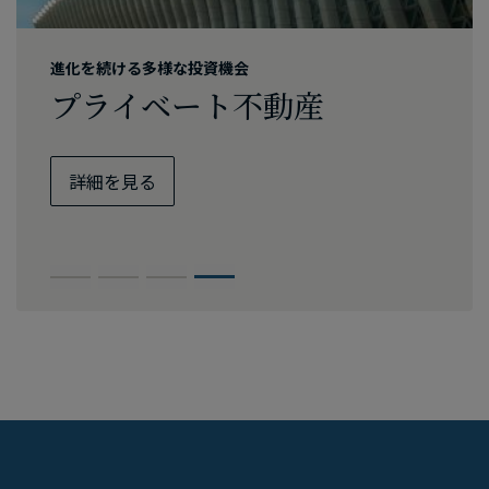
クレジット再考
プライベート・エクイティ
世界は​​​変化している
進化を​​続ける​​多様な​​投資機会
インカムの​​確保、​​
第4次産業革命を​​捉える​​
インフラ投資を​​​​検討すべき​
プライベート不動産
リスク抑制、​​強靭性の​​強化
プライベート・エクイティ
時期が​​​​到来
詳細を​見る
詳細を​見る
詳細を​見る
詳細を​見る