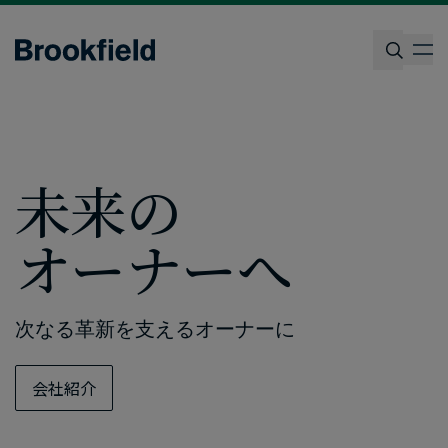
Skip
to
op
main
content
検索
未来の​
オーナーへ
次なる​革新を​支える​オーナーに
会社紹介