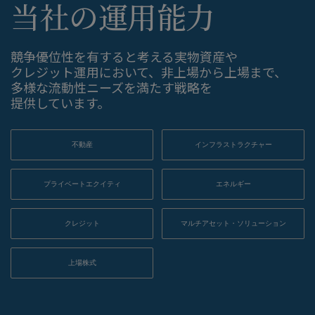
当社の​運用能力
競争優位性を​有すると​考える​実物資産や​
クレジット運用に​おいて、​非上場から​上場まで、​
多様な​流動性ニーズを​満たす戦略を​
提供しています。
不動産
インフラストラクチャー
プライベートエクイティ
エネルギー
クレジット
マルチアセット・ソリューション
上場株式