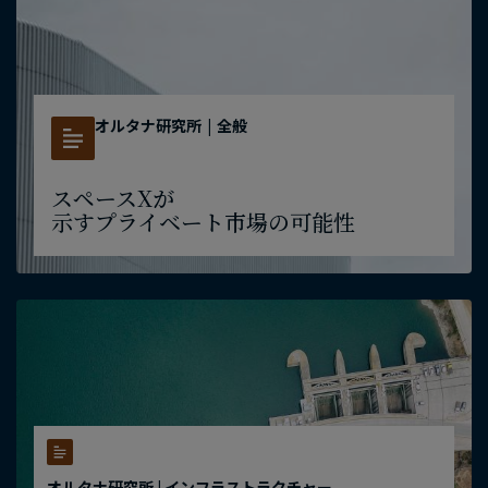
オルタナ研究所
|
全般
スペースXが​
示すプライベート市場の​可能性
オルタナ研究所 | インフラストラクチャー