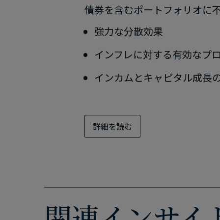
債券を​含むポートフォリオに​不
強力な​分散効果
インフレに​対する​有効な​
インカムと​キャピタル成長の
詳細を​読む
関連インサイ