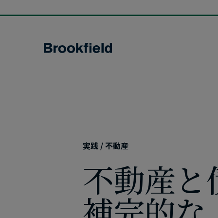
Skip
to
main
content
検索
全コンテンツを​見る
当社の​歴史
リーダー
不動産
インフラスト
私たちの​暮らしに​密着した​
世界経済の​基盤に​
市場を​読み解き、​次の​機会に​備える​ための​
詳しく見る
詳しく見る
オポチュニティ
タイムリーな​洞察と​グローバルな​視点
実践 / 不動産
詳しく見る
詳しく見る
詳しく見る
不動産と​
上場株式
マルチアセッ
補完的な​
ーション
ダイナミックな​バリュー投資の​
機会を​獲得
実物資産の​戦略を​