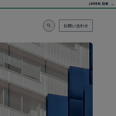
JAPAN 日本
お問い​合わせ
トレンド
クレジット
​向けた​投資
オルタナティブ・
タナ研究所
クレジット戦略の​パイオニアが​
ペースXが​示すプライベート市場の​
運用
能性
詳しく見る
タナ研究所
ライベート・インフラストラクチャー：
ートフォリオに​欠かせない​新たな​資産
タナ研究所