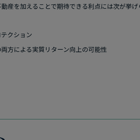
動産を​加える​ことで​期待できる​利点には​次が​挙
プロテクション
​両方に​よる​実質リターン向上の​可能性
ト