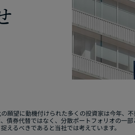
オ
せ
提供
​願望に​動機付けられた​多くの​投資家は​今年、​不
​債券代替ではなく、​分散ポートフォリオの​一部と​
​捉えるべきであると​当社では​考えています。