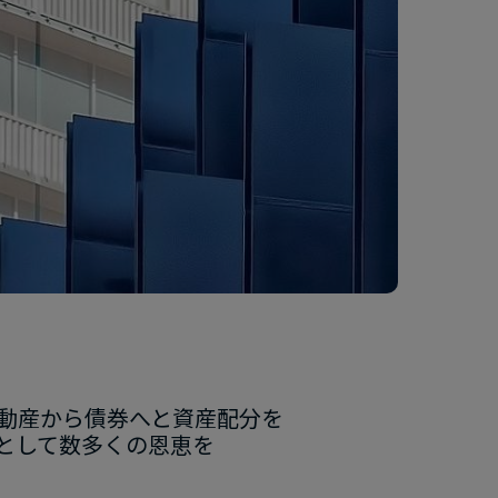
ルタナティブ投資の​可能性を​理解する
動産から​債券へと​資産配分を​
して​数多くの​恩恵を​