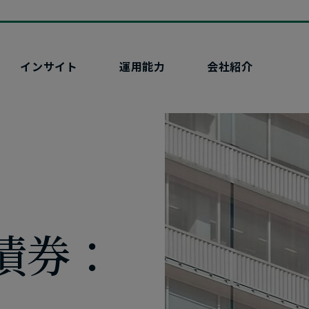
インサイト
運用能力
会社紹介
シップ
オルタナ研究所
ニュース
ラクチャー
プライベートエクイティ
エネルギー
投資する
ポートフォリオに​非上場資産を​
持続可能な​世界に
オルタナ研究所が​提供する​インサイトを​
オル
詳しく見る
組み入れる
検索して、​オルタナティブ投資の​世界を​
ス
詳しく見る
ナビゲート
可
詳しく見る
債券：
詳しく見る
オル
プ
ト・ソリュ
ポ
オル