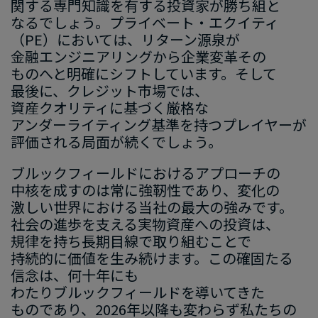
関する​専門知識を​有する​投資家が​勝ち組と​
なるでしょう。​プライベート・エクイティ​
（
PE
）に​おいては、​リターン源泉が​
金融エンジニアリングから​企業変革​その​
ものへと​明確に​シフトしています。​そして​
最後に、​クレジット市場では、​
資産クオリティに​基づく​厳格な​
アンダーライティング基準を​持つプレイヤーが​
評価される​局面が​続くでしょう。
ブルックフィールドに​おける​アプローチの​
中核を​成すのは​常に​強靭性であり、​変化の​
激しい​世界に​おける​当社の​最大の​強みです。​
社会の​進歩を​支える​実物資産への​投資は、​
規律を​持ち長期目線で​取り組むことで​
持続的に​価値を​生み続けます。​この​確固たる​
信念は、​何十年にも​
わたりブルックフィールドを​導いてきた​
ものであり、
2026
年以降も​変わらず​私たちの​