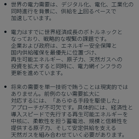
世界の​電力需要は、​デジタル化、​電化、​工業化の​
同時進行を​背景に、​供給を​上回る​ペースで​
加速しています。
電力は​すでに​世界経済成長の​ボトルネックと​
なっており、​戦略的な​喫緊の​課題です。​
企業および​政府は、​エネルギー安全保障と​
国内供給確保を​最優先に​位置づけ、​
再生可能エネルギー、​原子力、​天然ガスへの​
投資を​拡大すると​同時に、​電力網インフラの​
更新を​進めています。
将来の​需要を​単一技術で​賄う​ことは​現実的では​
ありません。​前例の​ない​需要拡大に​
対応するには、​「あらゆる​手段を​駆使した」​
アプローチが​不可欠です。​具体的には、​経済性と​
導入スピードで​先行する​再生可能エネルギーを​
中核に、​柔軟性を​担う​蓄電池、​規模と​信頼性を​
提供する​原子力、​そして​安定供給を​支える​
天然ガスを​組み合わせていく​必要が​あります。​