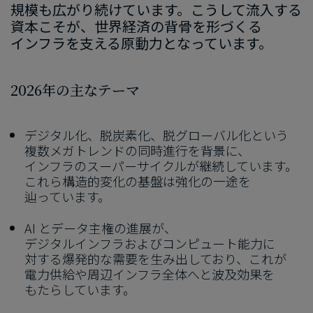
規模も​広がり続けています。​こうして​流入する​
資本こそが、​世界経済の​背骨を​形づくる​
インフラを​支える​原動力と​なっています。
2026
年の​主な​テーマ
デジタル化、​脱炭素化、​脱グローバル化と​いう​
複数メガトレンドの​同時進行を​背景に、​
インフラの​スーパーサイクルが​継続しています。​
これら​構造的変化の​基盤は​強化の​一途を​
辿っています。
AI と​データ主権の​進展が、​
デジタルインフラおよび​コンピュート能力に​
対する​爆発的な​需要を​生み出しており、​これが​
電力供給や​周辺インフラ全体​へと​波及効果を​
もたらしています。