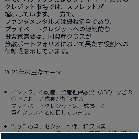
クレジット市場では、​スプレッドが​
縮小しています。​一方で、​
ファンダメンタルズは​概ね健全で​あり、​
プライベートクレジットへの​継続的な​
投資家需要は、​同資産クラスが​
分散ポートフォリオに​おいて​果たす役割への​
信頼感を​示しています。
2026
年の​主な​テーマ
インフラ、​不動産、​資産担保融資​（
ABF
）などの​
分野に​おける​成長が​加速する​
プライベートクレジットは、​成熟した​
資産クラスへと​成長しています。
借り手の​質、​セクター特性、​担保内容、​
ストラクチャーの​違いと​いった​要因が​投資成果を​