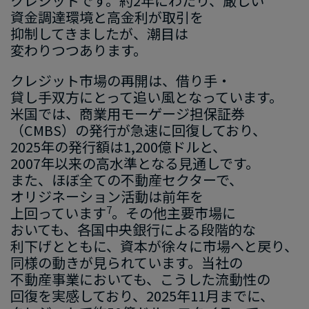
クレジットです。​約2年に​わたり、​厳しい​
資金調達環境と​高金利が​取引を​
抑制してきましたが、​潮目は​
変わりつつあります。
クレジット市場の​再開は、​借り手・
貸し手双方に​とって​追い​風と​なっています。​
米国では、​商業用モーゲージ担​保証券​
（CMBS）の​発行が​急速に​回復しており、​
2025年の​発行額は​1,200億ドルと、​
2007年以来の​高水準と​なる​見通しです。​
また、​ほぼ全ての​不動産セクターで、​
オリジネーション活動は​前年を​
7
上回っています
。​その​他主要市場に​
おいても、​各国中央銀行に​よる​段階的な​
利下げとともに、​資本が​徐々に​市場へと​戻り、​
同様の​動きが​見られています。​当社の​
不動産事業に​おいても、​こうした​流動性の​
回復を​実感しており、​2025年11月までに、​