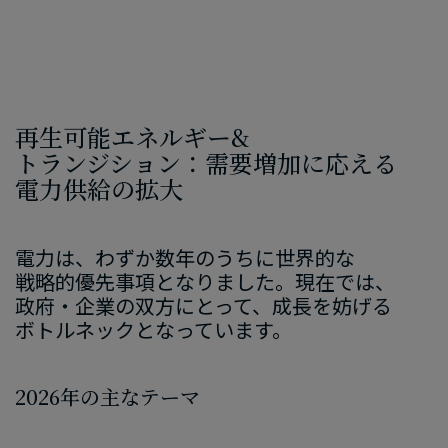
再生可能エネルギー
&
トランジション：需要増加に​応える​
電力供給の​拡大
電力は、​わずか​数年の​うちに​世界的な​
戦略的優先事項と​なりました。​現在では、​
政府・企業の​双方に​とって、​成長を​妨げる​
ボトルネックと​なっています。
2026
年の​主な​テーマ