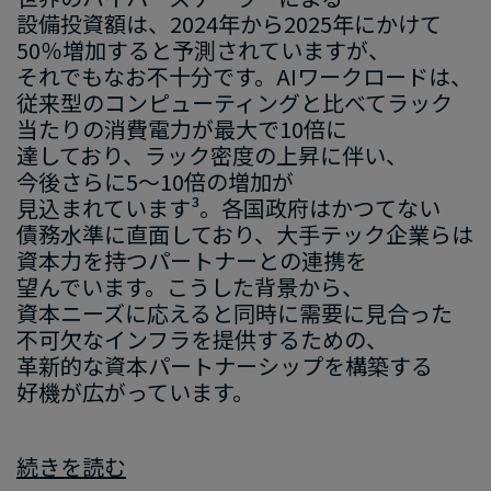
設備投資額は、​2024年から​2025年に​かけて​
50％増加すると​予測されていますが、​
それでもな​お不十分です。​AIワークロードは、​
従来型の​コンピューティングと​比べて​ラック​
当たりの​消費電力が​最大で​10倍に​
達しており、​ラック密度の​上昇に​伴い、​
今後さらに​5〜10倍の​増加が​
見込まれています³。​各国政府は​かつてない​
債務水準に​直面しており、​大手テック企業らは​
資本力を​持つパートナーとの​連携を​
望んでいます。​こうした​背景から、​
資本ニーズに​応えると​同時に​需要に​見合った​
不可欠な​インフラを​提供する​ための、​
革新的な​資本パートナーシップを​構築する​
好機が​広がっています。
続きを​読む