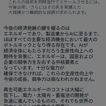
これらの​技術を​同時並行で​スケールさせるには、​
今後
10
年、​さらには​その先を​見据えた​
大規模かつ継続的な​投資が​求められます。
今後の​経済発展の​鍵を​握るのは​
エネルギーであり、​製造業から​AIに​至るまで、​
ほぼすべての​主要な​経済機会に​おいて​最大の​
ボトルネックと​なり得る​存在です。​AIが​
経済全体にもたらすだろう​生産性向上への​
期待を​背景に、​エネルギーは、​国家および​
企業の​競争力を​左右する​中核要素と​
なっています。​十分な​電力が​
確保できなければ、​これらの​生産性向上や​
今後の​成長、​競争力は​損なわれかねません。
再生可能エネルギーの​コストは​大幅に​
低下し、​風力・太陽光・蓄電池の​開発が​
急速に​進んでいる​ものの、​それでも​世界の​