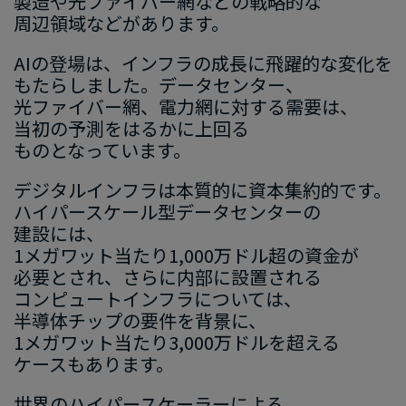
製造や​光ファイバー網などの​戦略的な​
周辺領域などが​あります。
AIの​登場は、​インフラの​成長に​飛躍的な​変化を​
もたらしました。​データセンター、​
光ファイバー網、​電力網に​対する​需要は、​
当初の​予測を​はるかに​上回る​
ものとなっています。
デジタルインフラは​本質的に​資本集約的です。​
ハイパースケール型データセンターの​
建設には、​
1メガワット当たり1,000万ドル超の​資金が​
必要と​され、​さらに​内部に​設置される​
コンピュートインフラに​ついては、​
半導体チップの​要件を​背景に、​
1メガワット当たり3,000万ドルを​超える​
ケースも​あります。
世界の​ハイパースケーラーに​よる​