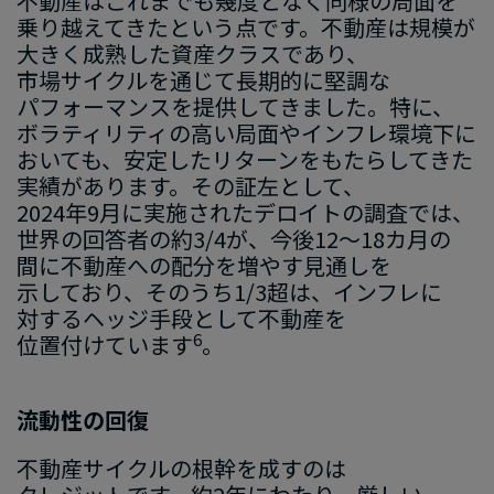
不動産は​これまでも​幾度と​なく​同様の​局面を​
乗り越えてきたと​いう​点です。​不動産は​規模が​
大きく​成熟した​資産クラスであり、​
市場サイクルを​通じて​長期的に​堅調な​
パフォーマンスを​提供してきました。​特に、​
ボラティリティの​高い​局面や​インフレ環境下に​
おいても、​安定した​リターンを​もたらしてきた​
実績が​あります。​その​証左と​して、​
2024年9月に​実施された​デロイトの​調査では、​
世界の​回答者の​約3/4が、​今後​12～18カ月の​
間に​不動産への​配分を​増やす​見通しを​
示しており、​そのうち1/3超は、​インフレに​
対する​ヘッジ手段と​して​不動産を​
6
位置付けています
。
流動性の​回復
不動産サイクルの​根幹を​成すのは​