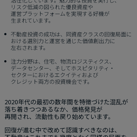
活性化しています。​魅力的な​投資を​実行し、​
リスク低減の​図られた​優良資産や​
運営プラットフォームを​実現する​好機が​
生まれています。
不動産投資の​成功は、​同資産クラスの​回復局面に​
おける​選別力と​運営を​通じた​価値創出力に​
左右されます。
注力分野は、​住宅、​物流ロジスティクス、​
データセンター、​そして​ホスピタリティ・
セクターに​おける​エクイティおよび​
クレジット両方の​投資機会です。
2020年代の​最初の​数年間を​特徴づけた​混乱が​
落ち着きつつ​ある​なか、​価格発見が​
再開され、​流動性も​戻り​始めています。
回復が​進む中で​改めて​認識すべきなのは、​