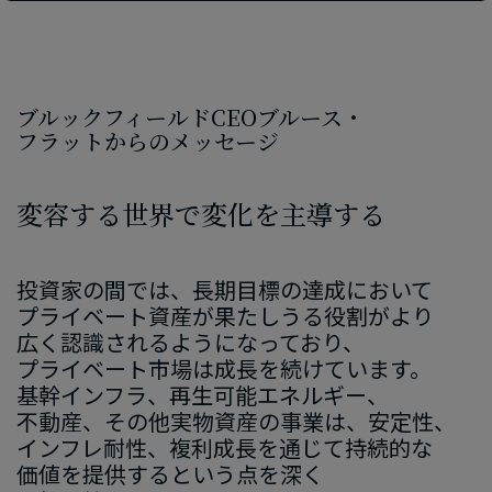
ブルックフィールド
CEO
ブルース・
フラットからの​メッセージ
変容する​世界で​変化を​主導する
投資家の​間では、​長期目標の​達成に​おいて​
プライベート資産が​果たしうる​役割が​より​
広く​認識されるようになっており、​
プライベート市場は​成長を​続けています。​
基幹インフラ、​再生可能エネルギー、​
不動産、​その​他実物資産の​事業は、​安定性、​
インフレ耐性、​複利成長を​通じて​持続的な​
価値を​提供すると​いう​点を​深く​