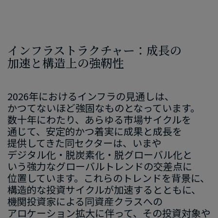
インフラストラクチャー：成長の​
加速と​構造上の​強靭性
2026
年に​おける​インフラの​見通しは、​
かつてない​ほど​強固な​ものとなっています。​
数十年に​わたり、​あらゆる​市場サイクルを​
通じて、​安定的かつ着実に​成果と​成長を​
提供してきた​同セクターは、​いまや​
デジタル化・脱炭素化・脱グローバル化と​
いう​強力な​グローバルトレンドの​交差点に​
位置しています。​これらの​トレンドを​背景に、​
構造的な​投資サイクルが​加速するとともに、​
機関投​資家に​よる​同資産クラスへの​
アロケーション拡大に​伴って、​その​投資対象や​