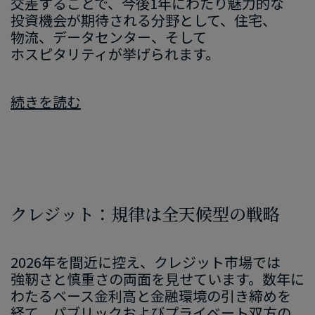
交差する​ことで、​今後​1年に​わたり魅力的な​
投資機会が​期待される​分野と​して、​住宅、​
物流、​データセンター、​そして​
ホスピタリティが​挙げられます。
続きを​読む
クレジット：規律は​全天​候型の​戦略
2026
年を​間近に​控え、​クレジット市場では​
強靭さと​慎重さの​両面を​見せています。​数年に​
わたる​ベース金利高と​金融環境の​引き締めを​
経て、​パブリック​および​プライベート双方の​