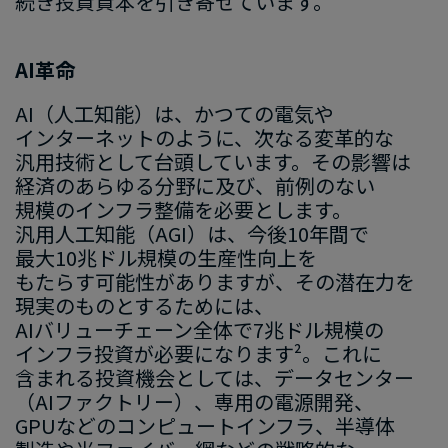
続き投資資本を​引き寄せています。
AI革命
AI​（人工知能）は、​かつての​電気や​
インターネットの​ように、​次なる​変革的な​
汎用技術と​して​台頭しています。​その​影響は​
経済の​あらゆる​分野に​及び、​前例の​ない​
規模の​インフラ整備を​必要とします。​
汎用人工知能​（AGI）は、​今後​10年間で​
最大10兆ドル規模の​生産性向上を​
もたらす可能性が​ありますが、​その​潜在力を​
現実の​ものとする​ためには、​
AIバリューチェーン全体で​7兆ドル規模の​
インフラ投資が​必要に​なります²。​これに​
含まれる​投資機会と​しては、​データセンター​
（AIファクトリー）、​専用の​電源開発、​
GPUなどの​コンピュートインフラ、​半導体​