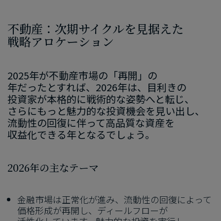
不動産：次期サイクルを​見据えた​
戦略アロケーション
2025
年が​不動産市場の​「再開」の​
年だったとすれば、
2026
年は、​目利きの​
投資家が​本格的に​戦術的な​姿勢へと​転じ、​
さらにもっと​魅力的な​投資機会を​見い​出し、​
流動性の​回復に​伴って​高品質な​資産を​
収益化できる年と​なるでしょう。
2026
年の​主な​テーマ
金融市場は​正常化が​進み、​流動性の​回復に​よって​
価格形成が​再開し、​ディールフローが​