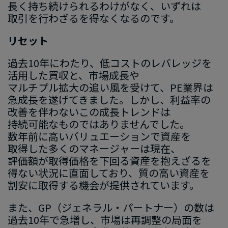
長く​持ち続けられる​わけが​なく、​いずれは​
取引を​行わざるを​得なくなるのです。
リセット
過去10年に​わたり、​低コストの​レバレッジを​
活用した​買収と、​市場成長や​
マルチプル拡大の​追い​風を​受けて、​PE業界は​
急成長を​遂げてきました。​しかし、​利益率の​
改善を​伴わない​この​成長トレンドは​
持続可能な​ものでは​ありませんでした。​
数年前に​高い​バリュエーションで​資産を​
取得した​多くの​マネージ​ャーは​現在、​
評価額が​取得価格を​下回る​資産を​抱えざるを​
得ない​状況に​直面しており、​質の​高い​資産を​
割安に​取得する​機会が​提供されています。
また、​GP​（ジェネラル・パートナー）の​数は​
過去10年で​急増し、​市場は​再調整の​局面を​