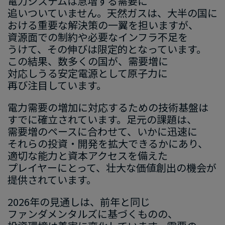
電力システムは​急増する​需要に​
追いついていません。​天然ガスは、​大半の​国に​
おける​重要な​解決策の​一翼を​担いますが、​
資源面での​制約や​必要な​インフラ不足を​
うけて、​その​伸びは​限定的と​なっています。​
この​結果、​数多くの​国が、​需要増に​
対応しうる​安定電源と​して​原子力に​
再び注目しています。
電力需要の​増加に​対応する​ための​技術基盤は​
すでに​確立されています。​足元の​課題は、​
需要増の​ペースに​合わせて、​いかに​迅速に​
それらの​投資・開発を​拡大できるかに​あり、​
適切な​能力と​資本アクセスを​備えた​
プレイヤーに​とって、​壮大な​価値創出の​機会が​
提供されています。
2026
年の​見通しは、​前年と​同じ​
ファンダメンタルズに​基づく​ものの、​