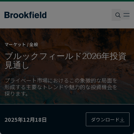
Skip
to
op
main
content
検索
マーケット / 全般
ブルックフィールド2026年投資
見通し
プライベート市場に​おける​この​象徴的な​局面を​
形成する​主要な​トレンドや​魅力的な​投資機会を​
探ります。
2025年12月18日
ダウンロード