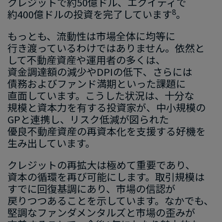
クレジットで​約50億ドル、​エクイティで​
8
約400億ドルの​投資を​完了しています
。
もっとも、​流動性は​市場全体に​均等に​
行き渡っているわけでは​ありません。​依然と​
して​不動産資産や​運用者の​多くは、​
資金調達額の​減少や​DPIの​低下、​さらには​
債務および​ファンド満期と​いった​課題に​
直面しています。​こうした​状況は、​十分な​
規模と​資本力を​有する​投資家が、​中小規模の​
GPと​連携し、​リスク低減が​図られた​
優良不動産資産の​再資本化を​支援する​好機を​
生み出しています。
クレジットの​再拡大は​極めて​重要であり、​
資本の​循環を​再び可能にします。​取引規模は​
すでに​回復基調に​あり、​市場の​信認が​
戻りつつある​ことを​示しています。​なかでも、​
堅調な​ファンダメンタルズと​市場の​歪みが​