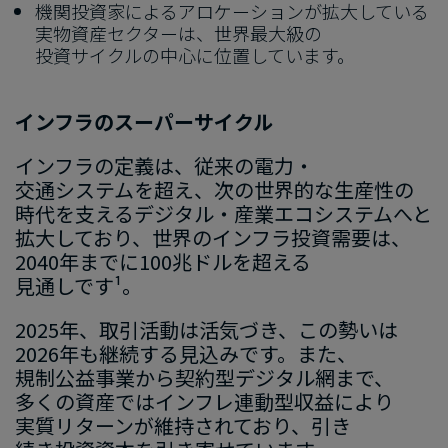
機関投​資家に​よる​アロケーションが​拡大している​
実物資産セクターは、​世界最大級の​
投資サイクルの​中心に​位置しています。​
インフラのスーパーサイクル
インフラの​定義は、​従来の​電力・
交通システムを​超え、​次の​世界的な​生産性の​
時代を​支える​デジタル・産業エコシステムへと​
拡大しており、​世界の​インフラ投資需要は、​
2040年までに​100兆ドルを​超える​
見通しです¹。
2025年、​取引活動は​活気づき、​この​勢いは​
2026年も​継続する​見込みです。​また、​
規制公益事業から​契約型デジタル網まで、​
多くの​資産では​インフレ連動型収益に​より​
実質リターンが​維持されており、​引き​