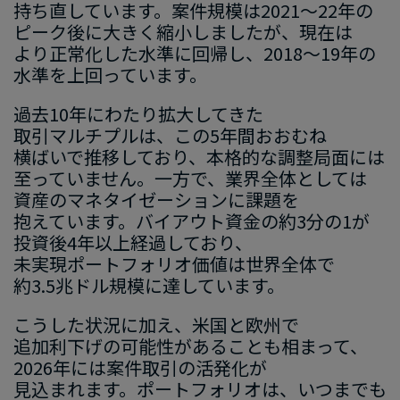
持ち直しています。​案件規模は​2021～22年の​
ピーク後に​大きく​縮小しましたが、​現在は​
より​正常化した​水準に​回帰し、​2018～19年の​
水準を​上回っています。
過去10年に​わたり拡大してきた​
取引マルチプルは、​この​5年間おおむね​
横ばいで​推移しており、​本格的な​調整局面には​
至っていません。​一方で、​業界全体と​しては​
資産の​マネタイゼーションに​課題を​
抱えています。​バイアウト資金の​約3分の​1が​
投資後​4年以上​経過しており、​
未実現ポートフォリオ価値は​世界全体で​
約3.5兆ドル規模に​達しています。
こうした​状況に​加え、​米国と​欧州で​
追加利下げの​可能性が​ある​ことも​相まって、​
2026年には​案件取引の​活発化が​
見込まれます。​ポートフォリオは、​いつまでも​