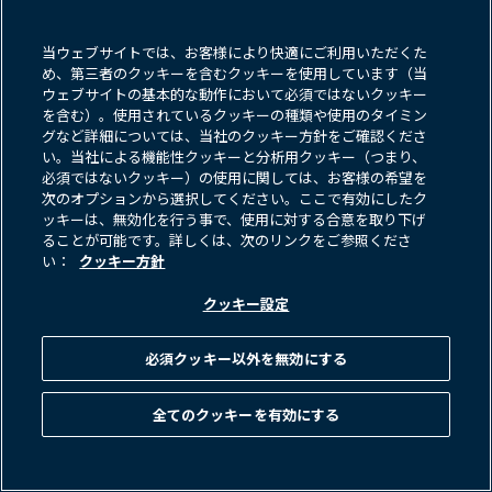
より​大きく​左右する​ことに​より、​リターンの​
分散が​拡大する​可能性が​あります。
当ウェブサイトでは、お客様により快適にご利用いただくた
魅力的な​投資機会を​見極める​ためには、​資産の​
め、第三者のクッキーを含むクッキーを使用しています（当
ウェブサイトの基本的な動作において必須ではないクッキー
質と​クレジットの​ファンダメンタルズに​焦点を​
を含む）。使用されているクッキーの種類や使用のタイミン
当てた、​規律ある​アンダーライティングが​
グなど詳細については、当社のクッキー方針をご確認くださ
不可欠です。
い。当社による機能性クッキーと分析用クッキー（つまり、
必須ではないクッキー）の使用に関しては、お客様の希望を
次のオプションから選択してください。ここで有効にしたク
市場のノイズを乗り越える
ッキーは、無効化を行う事で、使用に対する合意を取り下げ
ることが可能です。詳しくは、次のリンクをご参照くださ
い：
クッキー方針
クレジットは、​高流動性市場・
プライベート市場の​双方に​おいて​引き​
クッキー設定
続き魅力的な​投資対象と​なっていますが、​
来年は​より​選別的な​姿勢が​求められます。​
必須クッキー以外を無効にする
資本が​潤沢で​スプレッドが​タイトな​
環境下では、​ファンダメンタルズと​
全てのクッキーを有効にする
リスク管理に​根差した​規律ある​
アンダーライティングの​重要性が​これまで​
以上に​高まっています。​足元では、​