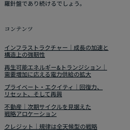
羅針盤であり続けるでしょう。
コンテンツ
インフラストラクチャー｜成長の​加速と​
構造上の​強靭性
再生可能エネルギー&トランジション｜
需要増加に​応える​電力供給の​拡大
プライベート・エクイティ｜回復力、​
リセット、​そして​再興
不動産｜次期サイクルを​見据えた​
戦略アロケーション
クレジット｜規律は​全天​候型の​戦略