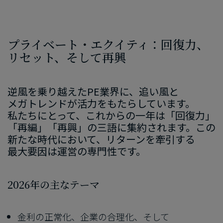
プライベート・エクイティ：回復力、​
リセット、​そして​再興
逆風を​乗り越えた
PE
業界に、​追い​風と​
メガトレンドが​活力を​もたらしています。​
私たちに​とって、​これからの​一年は​「回復力」​
「再編」​「再興」の​三語に​集約されます。​この​
新たな​時代に​おいて、​リターンを​牽引する​
最大要因は​運営の​専門性です。
2026
年の​主な​テーマ
金利の​正常化、​企業の​合理化、​そして​