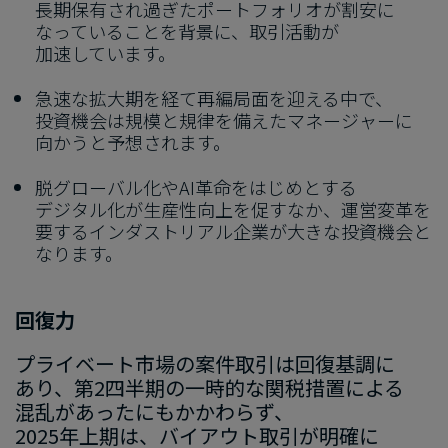
長期保有され過ぎた​ポートフォリオが​割安に​
なっている​ことを​背景に、​取引活動が​
加速しています。
急速な​拡大期を​経て​再編局面を​迎える​中で、​
投資機会は​規模と​規律を​備えた​マネージ​ャーに​
向かうと​予想されます。
脱グローバル化や
AI
革命を​はじめと​する​
デジタル化が​生産性向上を​促すなか、​運営変革を​
要する​インダストリアル企業が​大きな​投資機会と​
なります。
回復力
プライベート市場の​案件取引は​回復基調に​
あり、​第2四半期の​一時的な​関税措置に​よる​
混乱が​あったにも​かかわらず、​
2025年上期は、​バイアウト取引が​明確に​