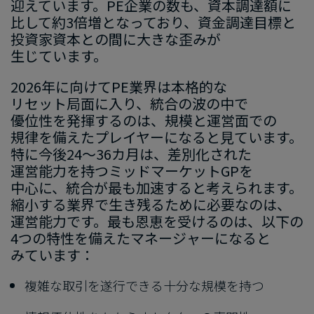
迎えています。​PE企業の​数も、​資本調達額に​
比して​約3倍増と​なっており、​資金調達目標と​
投資家資本との​間に​大きな​歪みが​
生じています。
2026年に​向けて​PE業界は​本格的な​
リセット局面に​入り、​統合の​波の​中で​
優位性を​発揮するのは、​規模と​運営面での​
規律を​備えた​プレイヤーに​なると​見ています。​
特に​今後24～36カ月は、​差別化された​
運営能力を​持つミッドマーケットGPを​
中心に、​統合が​最も​加速すると​考えられます。​
縮小する​業界で​生き残る​ために​必要なのは、​
運営能力です。​最も​恩恵を​受けるのは、​以下の​
4つの​特性を​備えた​マネージ​ャーに​なると​
みています：
複雑な​取引を​遂行できる​十分な​規模を​持つ