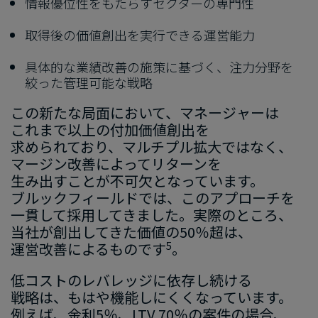
情報優位性を​もたらすセクターの​専門性
取得後の​価値創出を​実行できる​運営能力
具体的な​業績改善の​施策に​基づく、​注力分野を​
絞った​管理可能な​戦略
この​新たな​局面に​おいて、​マネージ​ャーは​
これまで​以上の​付加価値創出を​
求められており、​マルチプル拡大ではなく、​
マージン改善に​よって​リターンを​
生み出すことが​不可欠と​なっています。​
ブルックフィールドでは、​この​アプローチを​
一貫して​採用してきました。​実際の​ところ、​
当社が​創出してきた​価値の​50％超は、​
5
運営改善に​よる​ものです
。
低コストの​レバレッジに​依存し続ける​
戦略は、もは​や​機能しにくくなっています。​
例えば、​金利5％、​LTV 70％の​案件の​場合、​