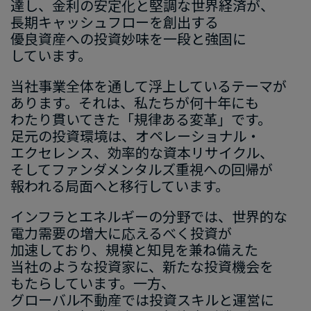
達し、​金利の​安定化と​堅調な​世界経済が、​
長期キャッシュフローを​創出する​
優良資産への​投資妙味を​一段と​強固に​
しています。
当社事業全体を​通して​浮上している​テーマが​
あります。​それは、​私たちが​何十年にも​
わたり貫いてきた​「規律ある​変革」です。​
足元の​投資環境は、​オペレーショナル・
エクセレンス、​効率的な​資本リサイクル、​
そして​ファンダメンタルズ重視への​回帰が​
報われる​局面へと​移行しています。
インフラと​エネルギーの​分野では、​世界的な​
電力需要の​増大に​応えるべく​投資が​
加速しており、​規模と​知見を​兼ね備えた​
当社のような​投資家に、​新たな​投資機会を​
もたらしています。​一方、​
グローバル不動産では​投資スキルと​運営に​