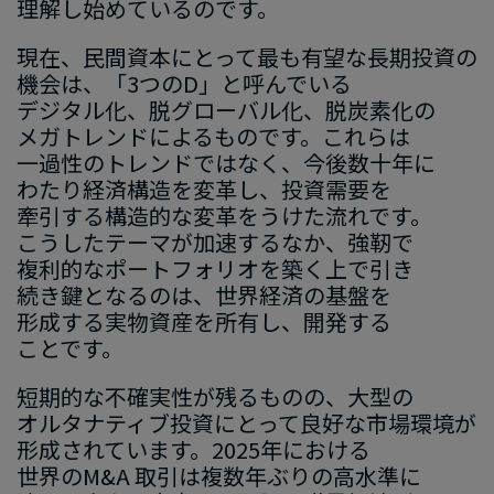
理解し始めているのです。
現在、​民間資本に​とって​最も​有望な​長期投資の​
機会は、​「
3
つの
D
」と​呼んでいる​
デジタル化、​脱グローバル化、​脱炭素化の​
メガトレンドに​よる​ものです。​これらは​
一過性の​トレンドではなく、​今後​数十年に​
わたり経済構造を​変革し、​投資需要を​
牽引する​構造的な​変革を​うけた​流れです。​
こうした​テーマが​加速するなか、​強靭で​
複利的な​ポートフォリオを​築く​上で​引き​
続き鍵と​なるのは、​世界経済の​基盤を​
形成する​実物資産を​所有し、​開発する​
ことです。
短期的な​不確実性が​残る​ものの、​大型の​
オルタナティブ投資に​とって​良好な​市場環境が​
形成されています。
2025
年に​おける​
世界の
M&A
取引は​複数年ぶりの​高水準に​