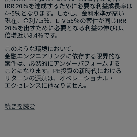
IRR 20％を​達成する​ために​必要な​利益成長率は​
4~5％と​なります。​しかし、​金利水準が​高い​
現在、​金利7.5％、​LTV 55％の​案件が​同じ​IRR
20％を​出すために​必要と​なる​利益の​伸びは、​
倍増近い​8.4％です。
このような​環境に​おいて、​
金融エンジニアリングに​依存する​限界的な​
案件は、​必然的に​アンダーパフォームする​
ことになります。​PE投資の​新時代に​おける​
リターンの​源泉は、​オペレーショナル・
エクセレンスに​他なりません。
続きを​読む