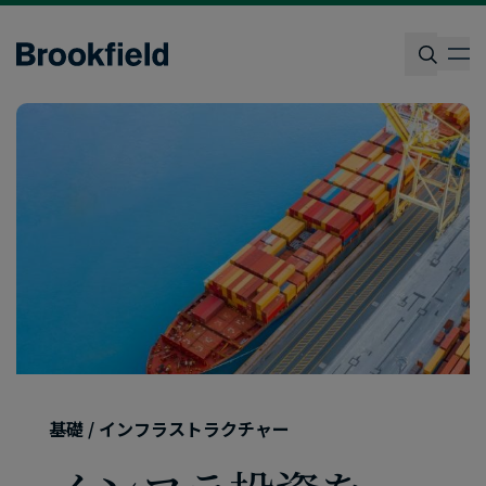
Skip
to
op
main
content
検索
基礎 / インフラストラクチャー