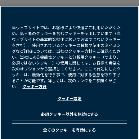
利用規約
クッキー方​針
当ウェブサイトでは、お客様により快適にご利用いただくた
め、第三者のクッキーを含むクッキーを使用しています（当
データ保護方​針＆プライバシー通知
ウェブサイトの基本的な動作において必須ではないクッキー
を含む）。使用されているクッキーの種類や使用のタイミン
ネット詐欺・フィッシングに​関する​警告
グなど詳細については、当社のクッキー方針をご確認くださ
い。当社による機能性クッキーと分析用クッキー（つまり、
FINRA BrokerCheck
Form CRS
必須ではないクッキー）の使用に関しては、お客様の希望を
次のオプションから選択してください。ここで有効にしたク
反社会的勢力に​対する​基本方​針
ッキーは、無効化を行う事で、使用に対する合意を取り下げ
ることが可能です。詳しくは、次のリンクをご参照くださ
お問い​合わせ
い：
クッキー方針
クッキー設定
画
画
像
像
必須クッキー以外を無効にする
全てのクッキーを有効にする
©
2026
Brookfield