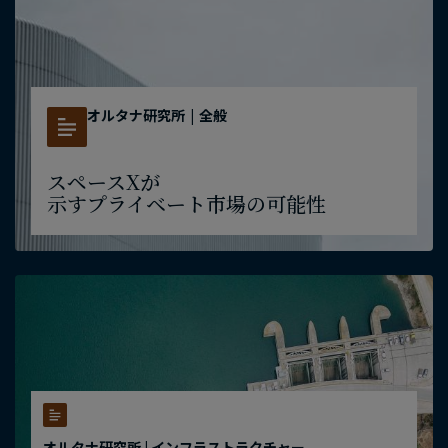
オルタナ研究所
|
全般
スペースXが​
示すプライベート市場の​可能性
オルタナ研究所 | インフラストラクチャー