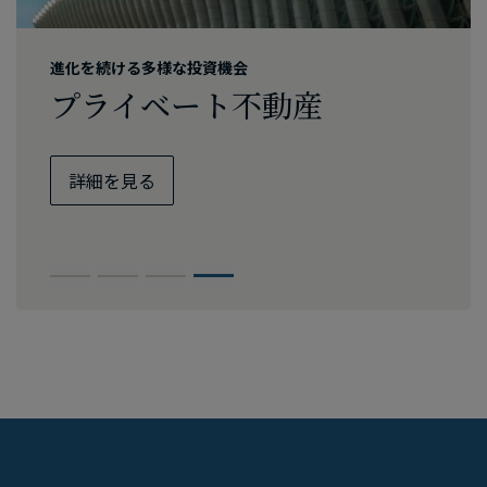
クレジット再考
プライベート・エクイティ
世界は​​​変化している
進化を​​続ける​​多様な​​投資機会
インカムの​​確保、​​
第4次産業革命を​​捉える​​
インフラ投資を​​​​検討すべき​
プライベート不動産
リスク抑制、​​強靭性の​​強化
プライベート・エクイティ
時期が​​​​到来
詳細を​見る
詳細を​見る
詳細を​見る
詳細を​見る