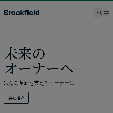
Skip
to
op
main
content
検索
未来の​
オーナーへ
次なる​革新を​支える​オーナーに
会社紹介