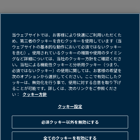
利用規約
クッキー方​針
当ウェブサイトでは、お客様により快適にご利用いただくた
め、第三者のクッキーを含むクッキーを使用しています（当
データ保護方​針＆プライバシー通知
ウェブサイトの基本的な動作において必須ではないクッキー
を含む）。使用されているクッキーの種類や使用のタイミン
ネット詐欺・フィッシングに​関する​警告
グなど詳細については、当社のクッキー方針をご確認くださ
い。当社による機能性クッキーと分析用クッキー（つまり、
FINRA BrokerCheck
Form CRS
必須ではないクッキー）の使用に関しては、お客様の希望を
次のオプションから選択してください。ここで有効にしたク
反社会的勢力に​対する​基本方​針
ッキーは、無効化を行う事で、使用に対する合意を取り下げ
ることが可能です。詳しくは、次のリンクをご参照くださ
お問い​合わせ
い：
クッキー方針
クッキー設定
画
画
像
像
必須クッキー以外を無効にする
全てのクッキーを有効にする