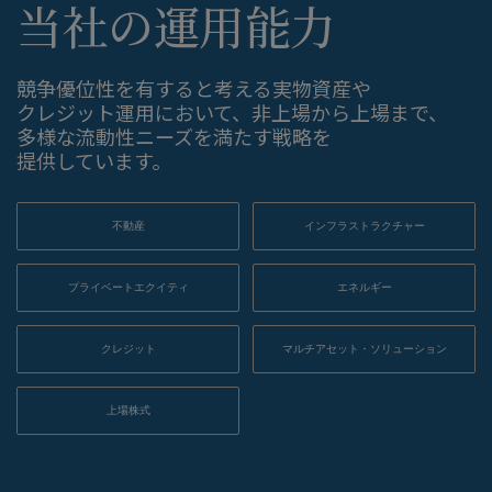
当社の​運用能力
競争優位性を​有すると​考える​実物資産や​
クレジット運用に​おいて、​非上場から​上場まで、​
多様な​流動性ニーズを​満たす戦略を​
提供しています。
不動産
インフラストラクチャー
プライベートエクイティ
エネルギー
クレジット
マルチアセット・ソリューション
上場株式