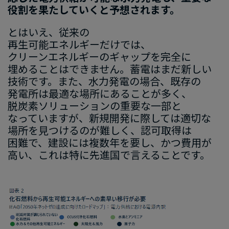
役割を​果たしていくと​予想されます。
とは​いえ、​従来の​
再生可能エネルギーだけでは、​
クリーンエネルギーの​ギャップを​完全に​
埋める​ことは​できません。​蓄電は​まだ​新しい​
技術です。​また、​水力発電の​場合、​既存の​
発電所は​最適な​場所に​ある​ことが​多く、​
脱炭素ソリューションの​重要な​一部と​
なっていますが、​新規開発に​際しては​適切な​
場所を​見つけるのが​難しく、​認可取得は​
困難で、​建設には​複数年を​要し、​かつ​費用が​
高い、​これは​特に​先進国で​言える​ことです。
画
像