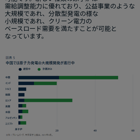
需給調整能力に​優れており、​公益事業のような​
大規模であれ、
​分散型
発電の​様な​
小規模
で
あれ、
​クリーン
電力
の​
ベースロード需要を​満たすことが
​可能と​
なっています
。
画
像