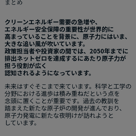
まとめ
クリーンエネルギー需要
の
​急増
や
、​
エネルギー安全保障の​重要性
が
​世界
的に​
高まっている​ことを​背景に、
​原子力
にはいま、
大きな​追い​風
が​吹いています。
政策
担当者
や投資家
の​間では
、
​2050
年まで
に​
排出
ネットゼロ
を​達成するに​あたり
原子力
が​
担う​役割が​広く​
認知されるようになっています。
未来は​すぐ​そこまで​来てい
ます
。​科学と​工学
の​
分野に​おける
​進歩は
​積み重ねだと​いう​点を​
念頭に​置く​ことが​重要です
。​過去の​教訓
を​
踏まえた​新たな​原子炉の​開発が​進んで​おり
、​
原子力
発電に
​新たな​夜​明け
が​訪れようと​
しています
。