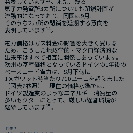
発表し
ています
。
​また、​残る
原子力発電所
3
カ所に​ついても
​閉鎖計画が​
流動的
に​なっており、​同国は
​9
月
、​
そのうち
2
カ所
の​閉鎖
を
​延期する​意向を​
14
表明し
ています
。
電力価格は​ガス料金
の
​影響
を​大きく​受ける
ため、​こうした​地政学的・マクロ経済的な​
出来事は​すべて
​相互に​関係し​あっています
。​
欧州の​基準価格
と​なっている
​ドイツの
​1
年後の
ベースロード電力は、
​8
月下旬に
1
メガワット時当たり
700
ユーロを​超え
まし
た​
（図
表
7
参照）。​現在の​価格
水準
では、​
ドイツ製造業のような​エネルギー
消費量の​
多い​セクターに​とって、
​厳しい​経営環境
が​
15
継続しています
。
画