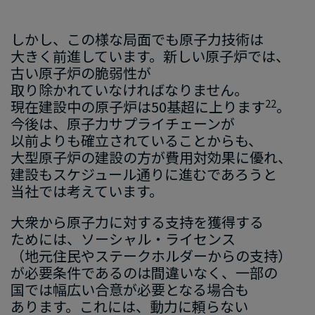
しかし、
​この​様な​局面でも
​原子力
技術
は​
大きく​前進して
います
。​新しい​原子炉
では
、​
古い​原子炉の​脆弱性
が​
取り除かれていなければなりません。
22
現在
建設中の​原子炉は
​50
基
超に​上ります
。
今後は、
​原子力サプライチェーンが
以前よりも
​確立
されている​ことからも
、​
大型原子炉の​建設
の​方が
​費用対効果
に​優れ、​
建設も​スケジュール通りに​進むであろうと​
当社では​考えています。
大衆から​原子力に​対する​支持を​獲得する​
ためには、​ソーシャル・ライセンス​
（地元住民や​ステークホルダーからの​支持）
が​必要条件であるのは​間違いなく、​一部の​
国では​幅広い​合意が
​必要
となる
​場合も​
あ
ります
。​これには、
​動力に​頼らない​