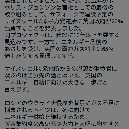
建設
されていません。​その後、
​2022
年
9
月、​
ボリス・ジョンソン
は
​首相と​し
ての​最後の
取り組みと​して、
​サフォーク
で
​建設
予定の
サイズウェル
C
原子力発電所に​英国政府が
​20
%
出資する​ことを​発表し
まし
た。
同プロジェクトは、​建設に
​10
年以上を​要する​
見込みです。
​一方
で
、​エネルギー危機の
あおりを​受け
、​英国
の​電力ガス料金は
​65
%
12
値上がりする​見通しです
。
サイズウェル
C
発電所からの​恩恵が​消費者に​
及ぶのは​当分先の​話とは​いえ
、​英国
の​
エネルギー自給に​向けた
​大きな​一歩
だと​
言えます
。
ロシアの​ウクライナ侵攻
を​背景に
​ガス
不足に​
悩まされる
​ドイツは
、
​冬
に​向けて
エネルギー供給を​維持する​ため、
炭素集約度の​高い​石炭火力
を​大幅に​増やすと​
13