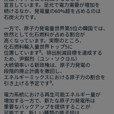
宣言しています。​足元で
​電力需要
が​増加を​
続けるなか、
​発電量の
​60%
超を​占めるのは​
石炭火力です。
一方
で
、​原子力発電
量
世界第
5
位
の
​韓国
では
、​
依然と​して​化石燃料
が​占める​割合が​
高くなっています。​実際の​ところ、​
化石燃料輸入量世界トップ
5
に​
8
位置しています
。
​排出削減目標を​達成する​
ため、​尹錫烈​（ユン・ソクヨル）​
大統領
率いる
​新政権は、​原子力発電の​
段階的廃止計画を​撤回し、​
エネルギーミックスに​おける​原子力の​割合を
9
引き上げる
​予定で
す
。
電力系統に​おける
​再生可能エネルギー
量が​
増加する​一方で、​新たな
​原子力
発電所
は​
重要な​バックアップを​提供す
る​ことが​
可能です
。
​新しい​種類の​原子炉は​