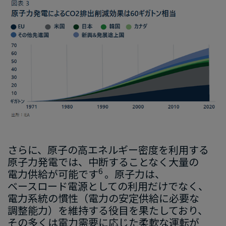
画
像
さらに、​原子の​高エネルギー密度を​利用
する
原子力
発電では、​中断する​ことなく​大量の​
6
電力供給が​可能です
。​原子力は
、
ベースロード
電源と​しての​利用だけでなく
、
電力系統の​慣性​（電力の​安定供給に​必要な​
調整能力）を​維持する​役目を​果たしており
、​
その​多くは​電力
需要
に​応じ
た
​柔軟
な
​運転
が​