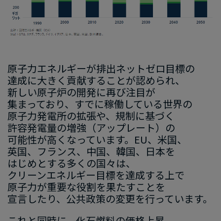
原子力エネルギーが
​排出ネットゼロ
目標の​
達成に​大きく​貢献する​ことが​認められ、​
新しい​原子炉の​開発に​再び注目が​
集まって
おり
、
​すでに
​稼働
している
​世界の​
原子力発電所
の
​拡張
や
、​規制
に​基づく
許容発電量
の​増強
​（アップレート）
の
可能性
が​高くなっています。
​EU
、​米国、​
英国、​フランス、​中国、​韓
国
、​日本を​
はじめと​する​多くの​国々
は、
クリーンエネルギー目標を​達成する​上で​
原子力が​重要な​役割を​果たす​ことを​
宣言
したり、
​公共政策の​変更を​行っ
ています
。
これと
​同時に、​化石燃料の​価格上昇、​