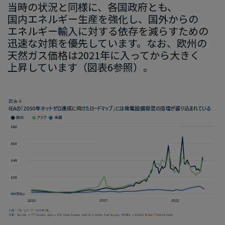
当時の​状況と​同様
に
、​各国政府
とも
、​
国内エネルギー生産を​強化し、
​国外からの
エネルギー輸入
に​対する
​依存を​減ら​すための​
迅速な​対策を​優先してい
ます
。​なお、​欧州の​
天然ガス価格は
​2021
年に​入ってから
​大きく
上昇してい
ます
​（図
表
6
参照）。
画
像