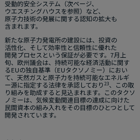
受動的安全システム
​（
次ページ、​
ウエスチングハウス
を​参照）など、​
原子力技術の​発展
に​関する​認知の​拡大
も​
含まれ
ます
。
新たな​原子力発電所の​建設には、​投資の
活性化、​そして​効率性と​信頼性に​優れた
開発プロセス
と​いう
​保証
が
​必
要で
す
。
7
月上
旬、欧州
議会
は、
持続可能な経済活動に関す
る
EU
の独自基準（
EU
タクソノミー）におい
て、
天然ガスと原子力を持続可能なエネルギ
23
ー源
に
指定する法律を
承認
しており
、
この取
り組みを助成すると見込まれます
。
このタクソ
ノミーは、気候変動関連目標の達成に向けた
民間資本の組み入れをその目標のひとつとして
開発されています。