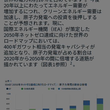
20
年以上に​わたって​エネルギー需要が​
増加するに​つれ、​クリーンエネルギー需要は​
加速し、​原子力
発電
への​投資
を​後押しする​
ことが​予想されます
。
​現に
、
国際エネルギー機関​（
IEA
）
が
​策定した
2050
年ネットゼロ達成に​向けた​世界の​
ロードマップに
​おいて
は
、
400
ギガワット
相当の​発電キャパシティが​
追加と​なり、
​原子力発電
が​占める​割合
は
2020
年から
​2050
年の​間に​倍増
する​道筋が​
​2
描かれています
​（図
表
1
参照）
。
画
像