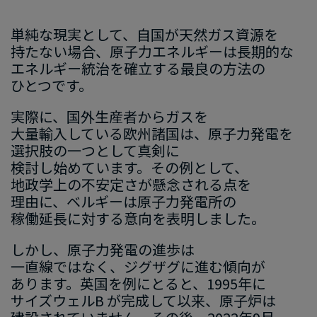
単純な​現実と​して、​自国
が
​天然ガス
資源を​
持たない
​場合、​原子力エネルギーは​長期的
な
エネルギー
統治を​確立
する​最良の​方法の​
ひとつで
す
。
実際
に、​国外
生産者から​ガスを
大量
輸入している​欧州諸国は、​原子力発電
を​
選択肢の​一つと​して​真剣に​
検討し始めています。​その​例と​して、
地政学
上の
​不安定
さが​懸念される​点を
理由に、
​ベルギーは
​原子力発電所の
稼働延長に​対する
​意向を​表明し
まし
た。
しかし、​原子力発電の​進歩は​
一直線ではなく、​ジグザグに​進む傾向が​
あ
ります
。​英国
を​例にとると
、
​1995
年に​
サイズウェル
B
が​完成して​以来、​原子炉
は