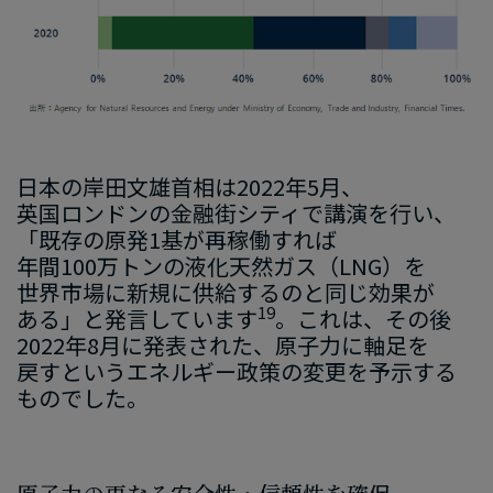
日本の​岸田文雄首相は
​2022
年
5
月、
英国ロンドンの​金融街シティで​講演を​行い
、​
「
既存の​原発
1
基が​再稼働すれば​
年間
100
万トンの​液化天然ガス（
LNG
）を​
世界市場に​新規に​供給するのと​同じ​効果が​
19
ある
」と​発言
しています
。
​これは、​その​後
2022
年
8
月
に​発表された、
​原子力に​軸足を​
戻
すと​いう​エネルギー
政策
の​変更を​予示する​
ものでした。