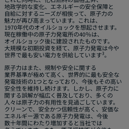
地政学的な​変化、​エネルギー
の
​安全保障と
自給に​対する​ニーズ
が
​相俟って
、​原子力の​
魅力が​再び高まってい
ます
。​これは、
1970
年代の
​オイルショックを​想起させます。
現在稼働中の​原子力発電所の
​40
％
は、​
オイルショック後に
​建設され
た​ものです。​
大規模な
​初期
投資を​経て
、​原子力発電は
​今や
3
世界で​最も
​安い
​電力を​供給してい
ます
。
原子力は​また、​規制
や
​安全
に​関する​
業界
基準
が​極めて​高く、
​世界的に​最も​安全な​
発電技術の
​1
つ
と​なっており、
​今後も​その
​高い​
安全性を
​維持し続け
ます
。​しかし、
​原子力に​
関する​誤解が​幅広く​普及しており
、​多くの​
人々
は
​原子力
の​有用性を
​見過ごして
います。​
クリーンで、
​安全
か​つ
信頼性が​高く
、
​安価な​
エネルギー
源である​原子力発電は
、​今後​
数十年間
に​わたり増加すると​当社では​