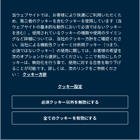
6.
世界経済フォーラム、​「
Nuclear
energy
can
be
the
turning
point
in
the
race
to
decarbonize
」、
​2022
年
5
月
22
日。
当ウェブサイトでは、お客様により快適にご利用いただくた
7.
フィナンシャル・タイムズ、​「
Ministers
under
fire
for
‘last
minute’
め、第三者のクッキーを含むクッキーを使用しています（当
attempt
to
bolster
Britain’s
winter
energy
supplies
」、
ウェブサイトの基本的な動作において必須ではないクッキー
2022
年
6
月
5
日。
を含む）。使用されているクッキーの種類や使用のタイミン
8.
フィナンシャル・タイムズ、​「
South
Korea
signals
nuclear
fuel
U-
グなど詳細については、当社のクッキー方針をご確認くださ
turn
as
global
energy
crisis
looms
」、
​2022
年
4
月
13
日。
い。当社による機能性クッキーと分析用クッキー（つまり、
必須ではないクッキー）の使用に関しては、お客様の希望を
9.
ブルームバーグ、​「
South
Korea
Looks
to
Nuclear
Expansion
in
Bid
次のオプションから選択してください。ここで有効にしたク
to
Meet
Climate
Targets
」、
​2022
年
6
月
16
日。
ッキーは、無効化を行う事で、使用に対する合意を取り下げ
10.
デューク・エナジー
。
ることが可能です。詳しくは、次のリンクをご参照くださ
い：
クッキー方針
11.
デューク・エナジー
。
クッキー設定
12.
コーンウェル・インサイト、​フィナンシャル・タイムズ経由、​「
UK
energy
bills
to
soar
towards
£3,400
a
year
this
winter,
suggests
research
」、
​2022
年
7
月
8
日。
必須クッキー以外を無効にする
13.
フィナンシャル・タイムズ、​「
Germany
fires
up
coal
plants
to
avert
gas
shortage
as
Russia
cuts
supply
」、
​2022
年
6
月
19
日。
全てのクッキーを有効にする
14.
フィナンシャル・タイムズ、​「
Germany
to
keep
nuclear
plants
on
standby
in
case
of
energy
crunch
」、
​2022
年
9
月
5
日。
15.
ブルームバーグ、​「
Many
Winters
Are
Coming.
Start
Saving
Energy