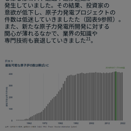
発生していました。​その​結果、​投資家の​
意欲が​低下し、​原子力発電プロジェクトの​
件数は​低迷していきましたた​（図表9参照）。​
また、​新たな​原子力発電所開発に​対する​
関心が​薄れる​なかで、​業界の​知識や​
​21
専門技術も​衰退していきました
。
画
像