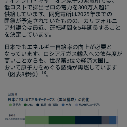
ディアブロ・キャニオン原子力発電所
では、
低コスト
で​排出ゼロの
​電力を
​300
万
人超に
供給してい
ます
。
​同発電所は
​2025
年ま
での​
閉鎖が
予定されていたものの、
カリフォルニ
ア州議会は最近、
運転期間を
5
年延長すること
を決定しています。
日本
でも
​エネルギー自給率の​向上
が
​必要
と​
なっています
。​ロシア
産
ガス輸入
への​依存度が​
高い
​こ
とからも
、​世界第
3
位の​経済大国に​
お
いて
​原子力を​めぐる​議論
が
​再燃
しています
​18
（図
表
8
参照）
。
画
像