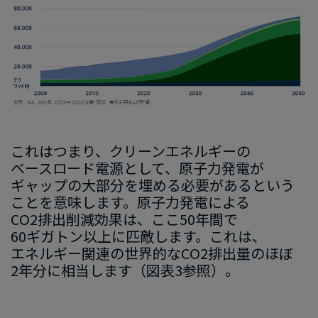
これは​つまり
、​クリーンエネルギーの​
ベースロード電源
と​して、
​原子力発電が​
ギャップの
​大部分を​埋める​必要が​あると​いう​
こと
を​意味
します
。
​原子力発電に​よる
CO2
排出削減効果は、​ここ
50
年間で
60
ギガトン以上
に​匹敵します。
​これは、​
エネルギー関連の
​世界的な
​CO2
排出量の
​ほぼ
2
年分に​相当
します
​（図
表
3
参照）。