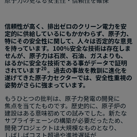
原子力の​更なる​安全性・信頼性を​確保
信頼性が高く、排出ゼロのクリーン電力を安
定的に供給しているにもかかわらず、原子力、
特にその安全性に関して、人々は否定的な意見
を持っています。100％安全な技術は存在しま
せんが、原子力は石炭、石油、ガスよりも、
はるかに安全な技術である事がデータで証明
20
されています
。過去の事故を教訓に進化を
遂げてきた原子力セクターでは、安全性重視の
姿勢がさらに強まっています。
もう​ひとつの​批判は、​原子力発電の​開発に​
焦点を​当てたものです。​歴史的に、​原子炉の​
建設は​ある​意味初めての​試みでした。​新たな​
サプライチェーンの​構築が​必要だった​ため、​
開発プロジェクトは​大規模な​ものとなり、​
しばしば​コスト超過や​進捗遅延が​