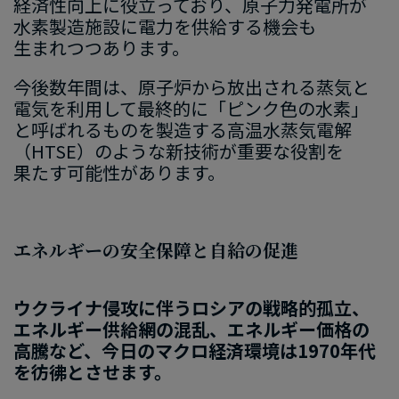
経済性向上に​役立っており、​原子力発電所が​
水素製​造施設に​電力を​供給する​機会も​
生まれつつあ
ります
。
今後​数年間は、​原子炉から​放出される​蒸気と​
電気を​利用して​最終的に​「ピンク色の​水素」
と​呼ばれる​ものを​製造する​高温水蒸気​電解​
（
HTSE
）のような​新技術が​重要な​役割を​
果たす可能性が​あ
ります
。
エネルギーの安全保障と自給の促進
ウクライナ侵攻に伴うロシアの戦略的孤立、
エネルギー供給網の混乱、エネルギー価格の
高騰など、今日のマクロ経済環境は
1970
年代
を彷彿とさせ
ます
。