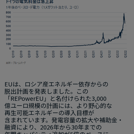
像
EU
は
、
​ロシア
産
エネルギー
依存からの​
脱出
計画を​発表し
まし
た。
​この​
「
REPowerEU
」
と
​名付けられた
​3,000
億ユーロ
規模の
​計画
には
、​より​野心的な
再生可能エネルギー
の​導入目標が​
含まれてい
ます
。
​発電容量の​拡大や
​補助金
・
融資
に​より
、
​2026
年から
​30
年まで
の​