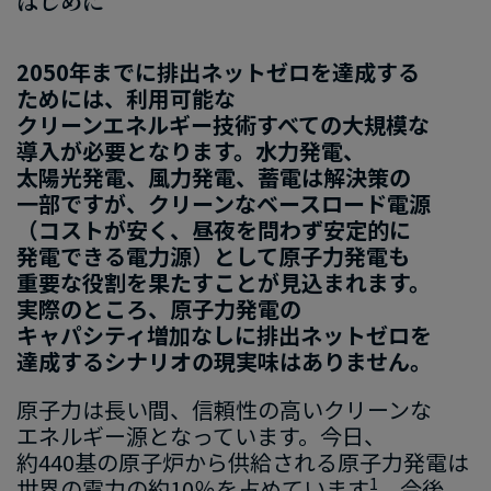
はじめに
2050
年までに
​排出ネットゼロ
を​達成する​
ためには、​利用可能な​
クリーンエネルギー技術
すべての
​大規模な​
導入が​必要
と​なります
。​水力発電、​
太陽光発電、​風力発電、
​蓄電
は​解決策の​
一部で
すが
、​クリーンな​ベースロード電源
（コストが​安く、​昼夜を​問わず​安定的に​
発電できる​電力源）
と​して​原子力発電も​
重要な​役割を​果たす
ことが​見込まれます
。​
実際
の​ところ
、​原子力発電
の​
キャパシティ増加なしに​排出ネットゼロを​
達成する
​シナリオ
の​現実味は​ありません
。
原子力は​長い間、​信頼
性の​高い
​クリーンな​
エネルギー源
と​なっています
。​今日、​
約
440
基の​原子
炉から
​供給
される
​原子力
発電
は​
1
世界の​電力の
​約
10
％を
​占めて
います
。
​今後