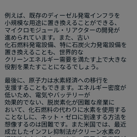
例えば、​既存の​ディーゼル発電インフラを​
小規模な​用途に​置き換える​ことができる、​
マイクロモジュール・リアクターの​開発が​
進められてい
ます
。​また、​古い​
化石燃料発電設備、​特に​石炭火力発電設備を​
置き換える​ことも、​世界的な​
クリーンエネルギー需要を​満たす上で​大きな​
役割を​果たす
ことに​なるでしょう。
最後に、​原子力は​水素経済への​移行を​
支援する​ことも​でき
ます
。​エネルギー密度が​
低いため、​電気や​バッテリーが​
効果的でない、​脱炭素化が​困難な​産業に​
おいて、​化石燃料の​代わりに​水素を​使用する​
ことなしに、​ネット・ゼロに​到達する​方​法を​
想像するのは
​困難です
。​また​米国では、​最近​
成立した​インフレ抑制法が​クリーン水素の​