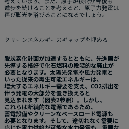
考えています
。​また、​原子炉技術
が
​今後
も
進歩
を​続ける​こと
を​考えると、​原子力
発電
は​
再び脚光を​浴びる​ことに​なるでしょう。
クリーンエネルギーの​ギャップを​埋める
脱炭素化計画が​加速するとともに、​先進国が​
先導する​格好で​化石燃料の​段階的な​廃止が​
必要と​なります。​太陽光発電や​風力発電と​
いった​従来の​再生可能エネルギーは、​
増大する​エネルギー需要を​支え、​CO2排出を​
伴う​発電の​大部分を​置き換えると​
見込まれます​（図表2参照）。​しかし、​
これらは​断続的な​電源である​ため、​
蓄電設備や​クリーンな​ベースロード電源も​
必要と​なります。​そして、​途切れなく​需要に​
応じた​電力供給が​可能な​水力発​電も、​重要な​