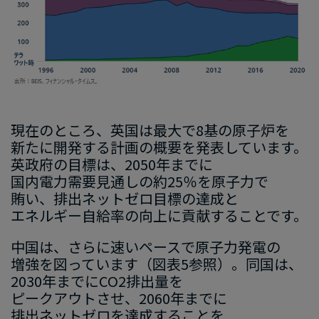
現在の​ところ
、​英国は​最大
で
​8
基の​原子炉を​
新たに​開発する​計画の​概要を​発表してい
ます
。
英
政府の​目標は、
​2050
年までに
国内
電力需要
見通し
の​約
25
％を​原子力で​
賄い、
​排出
ネットゼロ目標の​達成と​
エネルギー自給率の​向上に​貢献する​ことで
す
。
中国
は、
​さらに​速い​ペースで​原子力発電
の
増強
を​図っています
​（図
表
5
参照）。
​同
国は、
2030
年までに
​CO2
排出量を​
ピークアウトさせ、
​2060
年までに​
排出ネットゼロ
を​達成する​ことを​