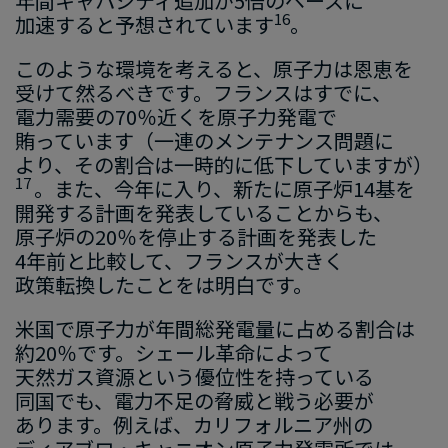
年間キャパシティ追加が
​5
倍
の​ペース
に​
16
加速すると
​予想されています
。
このような​環境を​考えると、​原子力は​恩恵を​
受け
て​然るべきです
。​フランスは​すでに、​
電力需要の
​70
％近くを​原子力発電で​
賄ってい
ます
​（一連の​メンテナンス問題に​
より、​その​割合は​一時的に​低下してい
ます
が）
17
。
​また、​今年に​入り、​新たに​原子炉
14
基を​
開発する​計画を​発表している​ことからも、
原子炉の
​20
％を​停止する​計画を​発表した
4
年前と​比較して
、​フランス
が
​大きく
政策
転換した​ことを
​は​明白です。
米国で​原子力
が
​年間総発電量
に​占める​割合は
約
20
％
です
。​シェール革命
に​よって
天然ガス
資源と​いう
​優位性を​持っている
同国でも、
​電力不足の​脅威と​戦う​必要が​
あ
ります
。​例えば、​カリフォルニア州の​