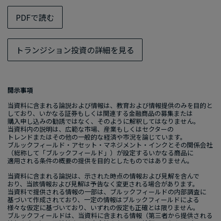
PDFで​読む
トランジション投資の​詳細を​見る
開示事項
当資料に​含まれる​論説および​情報は、​教育および​情報提供のみを​目的と​
しており、​いかなる証券も​しくは​関連する​金融商品の​募集または​
購入申し込みの​勧誘ではなく、​そのように​解釈しては​なりません。​
当資料内の​説明は、​広範な​市場、​産業も​しくは​セクターの​
トレンドまたは​その​他の​一般的な​経済や​市況を​論じています。​
ブルックフィールド・アセット・マネジメント・インクと​その​関係会社​
（総称して​「ブルックフィールド」）が​設定する​いかなる​商品に​
適用される​条件の​概要の​提供を​目的とした​ものでは​ありません。
当資料に​含まれる​論説は、​示された​時点の​情報および​見解を​含んで​
おり、​当該情報および​見解は​予告なく​変更される​場合が​あります。​
当資料で​提供される​情報の​一部は、​ブルックフィールドの​内部​調査に​
基づいて​作成されており、​一定の​情報は​ブルックフィールドに​よる​
様々な​仮定に​基づいており、​いずれの​仮定も​正確とは​限りません。​
ブルックフィールドは、​当資料に​含まれる​情報​（第三者から​提供される​