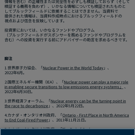
情報を​含む）の​正確性または​完全性を​必ずしも​検証しておらず​（そして​
検証する​義務を​負わず）、​いかなる​情報に​ついても​検証された​ものと​
して​ブルックフィールドに​依拠する​ことは​できません。​当資料で​
提供された​情報は、​当資料作成時点に​おける​ブルックフィールドの​
視点および​信念を​反映しています。
投資家に​おいては、​いかなる​ファンドや​プログラム​
（ブルックフィールドが​スポンサーを​務める​ファンドや​プログラムを​
含む）​への​投資を​実行する​前に​アドバイザーの​助言を​求めるべきです。
脚注
1.
世界原子力協会、​「
Nuclear
Power
in
the
World
Today
」、
2022
年
6
月
。
2.
国際エネルギー機関​（
IEA
）、​「
Nuclear
power
can
play
a
major
role
in
enabling
secure
transitions
to
low
emissions
energy
systems
」
、
2022
年
6
月
30
日。
3.
世界経済フォーラム、​「
Nuclear
energy
can
be
the
turning
point
in
the
race
to
decarbonize
」、
​2022
年
5
月
22
日。
4.
カナダ・オンタリオ州政府、​「
Ontario
-
First
Place
in
North
America
to
End
Coal-
Fired
Power
」、
​2013
年
11
月
21
日。
5.
カナダ・オンタリオ州政府、​「
The
End
of
Coal
」