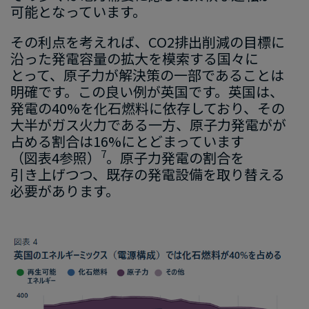
可能と​なっています。
そ
の​利点を​考えれば、
​CO2
排出
削減の​目標に​
沿っ
た
​発電容量
の​拡大を​模索する
​国々に​
とって、​原子力
が
​解決策の
​一部である​ことは​
明確です。​この​良い​例が
​英国
です
。​英国は、​
発電
の
​40%
を​化石燃料に​依存しており、​その​
大半
が​ガス火力である
​一方、​原子力発電
が​が​
占める​割合は
​16%
にとどまっています
7
（図
表
4
参照）
。
​原子力発電の​割合を​
引き上げつつ、​既存の​発電設備を​取り替える​
必要が​あります。
画
像