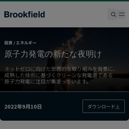
Skip
to
op
main
content
検索
投資 / エネルギー
原子力発電の​新たな​夜明け
ネットゼロに​向けた​世界的な​取り組みを​背景に、​
成熟した​技術に​基づく​クリーンな​発電源である​
原子力発電に​注目が​集まっています。
2022年9月10日
ダウンロード