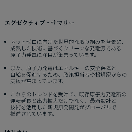
エグゼクティブ・サマリー
ネットゼロに​向けた​世界的な​取り組みを​背景に、​
成熟した​技術に​基づく​クリーンな​発電源である​
原子力発電に​注目が​集まっています。
また、​原子力発電は​エネルギーの​安全保障と​
自給を​促進する​ため、​政策担当者や投資家からの​
支援が​高まっています。
これらの​トレンドを​受けて、​既存原子力発電所の​
運転延長と​出力拡大だけでなく、​最新設計と​
技術を​活用した​新規原発開発が​グローバルで​
推進されています。